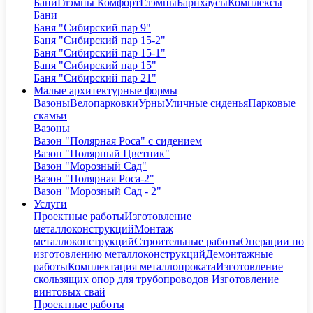
Бани
Глэмпы Комфорт
Глэмпы
Барнхаусы
Комплексы
Бани
Баня "Сибирский пар 9"
Баня "Сибирский пар 15-2"
Баня "Сибирский пар 15-1"
Баня "Сибирский пар 15"
Баня "Сибирский пар 21"
Малые архитектурные формы
Вазоны
Велопарковки
Урны
Уличные сиденья
Парковые
скамьи
Вазоны
Вазон "Полярная Роса" с сидением
Вазон "Полярный Цветник"
Вазон "Морозный Сад"
Вазон "Полярная Роса-2"
Вазон "Морозный Сад - 2"
Услуги
Проектные работы
Изготовление
металлоконструкций
Монтаж
металлоконструкций
Строительные работы
Операции по
изготовлению металлоконструкций
Демонтажные
работы
Комплектация металлопроката
Изготовление
скользящих опор для трубопроводов
Изготовление
винтовых свай
Проектные работы