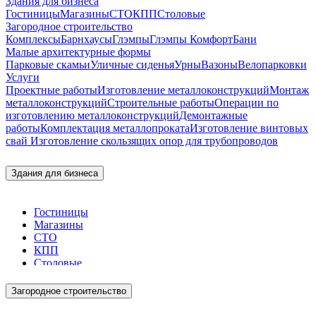
Здания для бизнеса
Гостиницы
Магазины
СТО
КПП
Столовые
Загородное строительство
Комплексы
Барнхаусы
Глэмпы
Глэмпы Комфорт
Бани
Малые архитектурные формы
Парковые скамьи
Уличные сиденья
Урны
Вазоны
Велопарковки
Услуги
Проектные работы
Изготовление металлоконструкций
Монтаж
металлоконструкций
Строительные работы
Операции по
изготовлению металлоконструкций
Демонтажные
работы
Комплектация металлопроката
Изготовление винтовых
свай
Изготовление скользящих опор для трубопроводов
Здания для бизнеса
Гостиницы
Магазины
СТО
КПП
Столовые
Загородное строительство