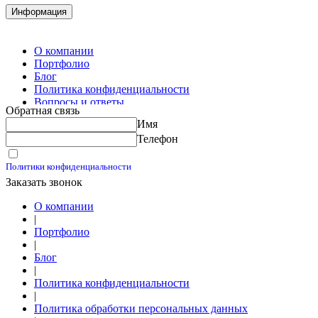
Комплектация металлопроката
Информация
Изготовление винтовых свай
Изготовление скользящих опор для трубопроводов
О компании
Портфолио
Блог
Политика конфиденциальности
Вопросы и ответы
Обратная связь
Контакты
Имя
Калькуляторы
Телефон
Принимаю условия
Политики конфиденциальности
Заказать звонок
О компании
|
Портфолио
|
Блог
|
Политика конфиденциальности
|
Политика обработки персональных данных