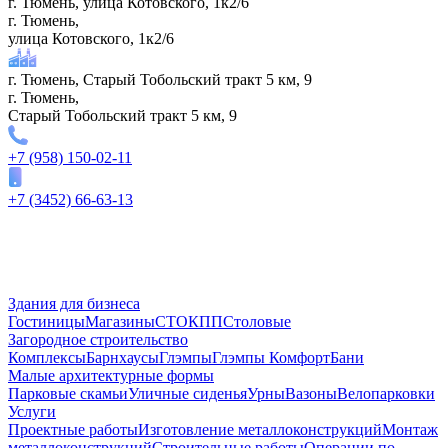
г. Тюмень, улица Котовского, 1к2/6
г. Тюмень,
улица Котовского, 1к2/6
г. Тюмень, Старый Тобольский тракт 5 км, 9
г. Тюмень,
Старый Тобольский тракт 5 км, 9
+7 (958) 150-02-11
+7 (3452) 66-63-13
Здания для бизнеса
Гостиницы
Магазины
СТО
КПП
Столовые
Загородное строительство
Комплексы
Барнхаусы
Глэмпы
Глэмпы Комфорт
Бани
Малые архитектурные формы
Парковые скамьи
Уличные сиденья
Урны
Вазоны
Велопарковки
Услуги
Проектные работы
Изготовление металлоконструкций
Монтаж
металлоконструкций
Строительные работы
Операции по