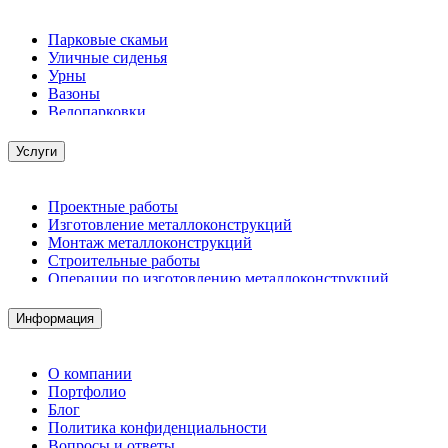
Парковые скамьи
Уличные сиденья
Урны
Вазоны
Велопарковки
Услуги
Проектные работы
Изготовление металлоконструкций
Монтаж металлоконструкций
Строительные работы
Операции по изготовлению металлоконструкций
Демонтажные работы
Комплектация металлопроката
Информация
Изготовление винтовых свай
Изготовление скользящих опор для трубопроводов
О компании
Портфолио
Блог
Политика конфиденциальности
Вопросы и ответы