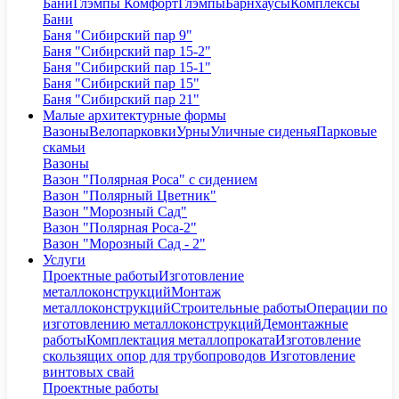
Бани
Глэмпы Комфорт
Глэмпы
Барнхаусы
Комплексы
Бани
Баня "Сибирский пар 9"
Баня "Сибирский пар 15-2"
Баня "Сибирский пар 15-1"
Баня "Сибирский пар 15"
Баня "Сибирский пар 21"
Малые архитектурные формы
Вазоны
Велопарковки
Урны
Уличные сиденья
Парковые
скамьи
Вазоны
Вазон "Полярная Роса" с сидением
Вазон "Полярный Цветник"
Вазон "Морозный Сад"
Вазон "Полярная Роса-2"
Вазон "Морозный Сад - 2"
Услуги
Проектные работы
Изготовление
металлоконструкций
Монтаж
металлоконструкций
Строительные работы
Операции по
изготовлению металлоконструкций
Демонтажные
работы
Комплектация металлопроката
Изготовление
скользящих опор для трубопроводов
Изготовление
винтовых свай
Проектные работы