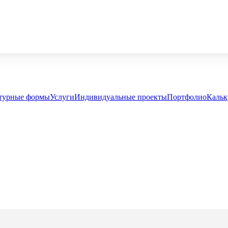
турные формы
Услуги
Индивидуальные проекты
Портфолио
Кальк