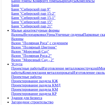
Бани
Глэмпы Комфорт
Глэмпы
Барнхаусы
Комплексы
Бани
Баня "Сибирский пар 9"
Баня "Сибирский пар 15-2"
Баня "Сибирский пар 15-1"
Баня "Сибирский пар 15"
Баня "Сибирский пар 21"
Малые архитектурные формы
Вазоны
Велопарковки
Урны
Уличные сиденья
Парковые ск
Вазоны
Вазон "Полярная Роса" с сидением
Вазон "Полярный Цветник"
Вазон "Морозный Сад"
Вазон "Полярная Роса-2"
Вазон "Морозный Сад - 2"
Услуги
Проектные работы
Изготовление металлоконструкций
Мон
работы
Комплектация металлопроката
Изготовление сколь
Проектные работы
Проектирование раздела КЖ
Проектирование раздела КМД
Проектирование раздела КМ
Проектирование раздела КР
Здания для бизнеса
Загородное строительство