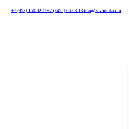
+7 (958) 150-02-11
+7 (3452) 66-63-13
tmn@zavodmk.com