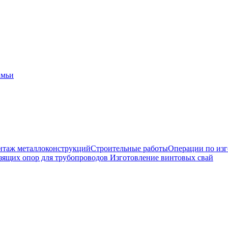
амьи
таж металлоконструкций
Строительные работы
Операции по из
зящих опор для трубопроводов
Изготовление винтовых свай