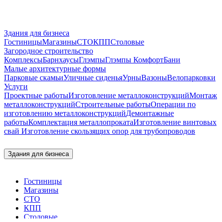
Здания для бизнеса
Гостиницы
Магазины
СТО
КПП
Столовые
Загородное строительство
Комплексы
Барнхаусы
Глэмпы
Глэмпы Комфорт
Бани
Малые архитектурные формы
Парковые скамьи
Уличные сиденья
Урны
Вазоны
Велопарковки
Услуги
Проектные работы
Изготовление металлоконструкций
Монтаж
металлоконструкций
Строительные работы
Операции по
изготовлению металлоконструкций
Демонтажные
работы
Комплектация металлопроката
Изготовление винтовых
свай
Изготовление скользящих опор для трубопроводов
Здания для бизнеса
Гостиницы
Магазины
СТО
КПП
Столовые