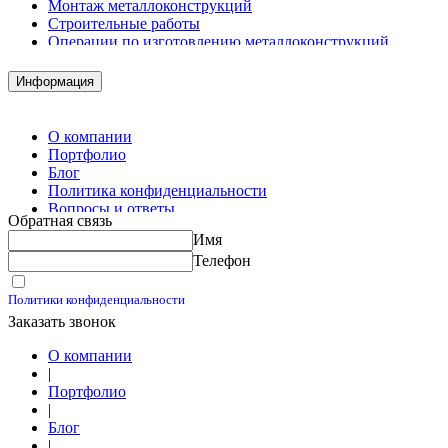
Монтаж металлоконструкций
Строительные работы
Операции по изготовлению металлоконструкций
Демонтажные работы
Комплектация металлопроката
Информация
Изготовление винтовых свай
Изготовление скользящих опор для трубопроводов
О компании
Портфолио
Блог
Политика конфиденциальности
Вопросы и ответы
Обратная связь
Контакты
Имя
Калькуляторы
Телефон
Принимаю условия
Политики конфиденциальности
Заказать звонок
О компании
|
Портфолио
|
Блог
|