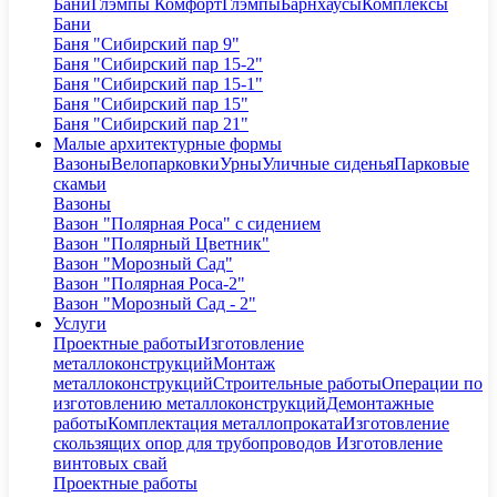
Бани
Глэмпы Комфорт
Глэмпы
Барнхаусы
Комплексы
Бани
Баня "Сибирский пар 9"
Баня "Сибирский пар 15-2"
Баня "Сибирский пар 15-1"
Баня "Сибирский пар 15"
Баня "Сибирский пар 21"
Малые архитектурные формы
Вазоны
Велопарковки
Урны
Уличные сиденья
Парковые
скамьи
Вазоны
Вазон "Полярная Роса" с сидением
Вазон "Полярный Цветник"
Вазон "Морозный Сад"
Вазон "Полярная Роса-2"
Вазон "Морозный Сад - 2"
Услуги
Проектные работы
Изготовление
металлоконструкций
Монтаж
металлоконструкций
Строительные работы
Операции по
изготовлению металлоконструкций
Демонтажные
работы
Комплектация металлопроката
Изготовление
скользящих опор для трубопроводов
Изготовление
винтовых свай
Проектные работы