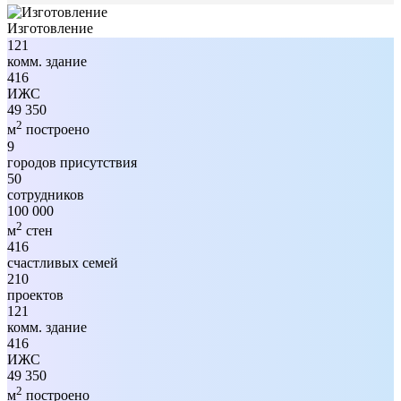
Изготовление
121
комм. здание
416
ИЖС
49 350
2
м
построено
9
городов присутствия
50
сотрудников
100 000
2
м
стен
416
счастливых семей
210
проектов
121
комм. здание
416
ИЖС
49 350
2
м
построено