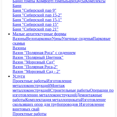
Бани
Глэмпы Комфорт
Глэмпы
Барнхаусы
Комплексы
Бани
Баня "Сибирский пар 9"
Баня "Сибирский пар 15-2"
Баня "Сибирский пар 15-1"
Баня "Сибирский пар 15"
Баня "Сибирский пар 21"
Малые архитектурные формы
Вазоны
Велопарковки
Урны
Уличные сиденья
Парковые
скамьи
Вазоны
Вазон "Полярная Роса" с сидением
Вазон "Полярный Цветник"
Вазон "Морозный Сад"
Вазон "Полярная Роса-2"
Вазон "Морозный Сад - 2"
Услуги
Проектные работы
Изготовление
металлоконструкций
Монтаж
металлоконструкций
Строительные работы
Операции по
изготовлению металлоконструкций
Демонтажные
работы
Комплектация металлопроката
Изготовление
скользящих опор для трубопроводов
Изготовление
винтовых свай
Проектные работы