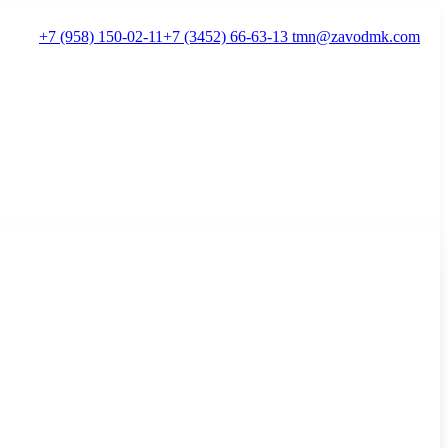
+7 (958) 150-02-11
+7 (3452) 66-63-13
tmn@zavodmk.com