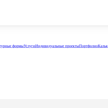
турные формы
Услуги
Индивидуальные проекты
Портфолио
Кальк