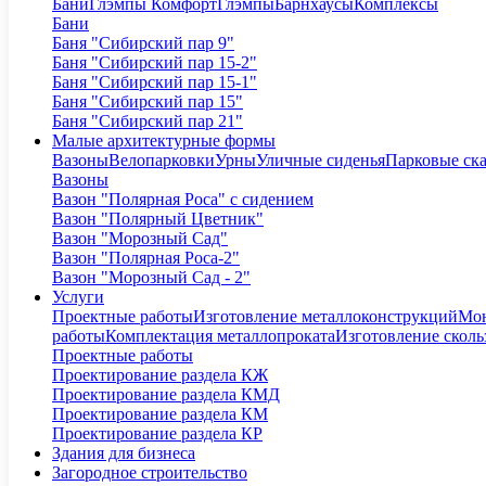
Бани
Глэмпы Комфорт
Глэмпы
Барнхаусы
Комплексы
Бани
Баня "Сибирский пар 9"
Баня "Сибирский пар 15-2"
Баня "Сибирский пар 15-1"
Баня "Сибирский пар 15"
Баня "Сибирский пар 21"
Малые архитектурные формы
Вазоны
Велопарковки
Урны
Уличные сиденья
Парковые ск
Вазоны
Вазон "Полярная Роса" с сидением
Вазон "Полярный Цветник"
Вазон "Морозный Сад"
Вазон "Полярная Роса-2"
Вазон "Морозный Сад - 2"
Услуги
Проектные работы
Изготовление металлоконструкций
Мон
работы
Комплектация металлопроката
Изготовление сколь
Проектные работы
Проектирование раздела КЖ
Проектирование раздела КМД
Проектирование раздела КМ
Проектирование раздела КР
Здания для бизнеса
Загородное строительство