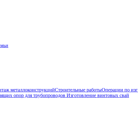
амьи
таж металлоконструкций
Строительные работы
Операции по из
зящих опор для трубопроводов
Изготовление винтовых свай