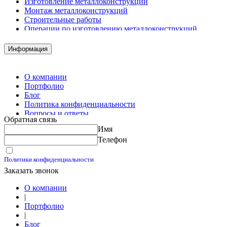
Изготовление металлоконструкций
Монтаж металлоконструкций
Строительные работы
Операции по изготовлению металлоконструкций
Демонтажные работы
Комплектация металлопроката
Информация
Изготовление винтовых свай
Изготовление скользящих опор для трубопроводов
О компании
Портфолио
Блог
Политика конфиденциальности
Вопросы и ответы
Обратная связь
Контакты
Имя
Калькуляторы
Телефон
Принимаю условия
Политики конфиденциальности
Заказать звонок
О компании
|
Портфолио
|
Блог