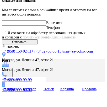
Оставьте свои контакты
Мы свяжемся с вами в ближайшее время и ответим на все
интересующие вопросы
Ваше имя
Телефон
Я согласен на обработку персональных данных
и согласен с
политикой конфиденциальности
Отправить
Тюмень
+7 (958) 150-02-11
+7 (3452) 66-63-13
tmn@zavodmk.com
Москва, ул. Ленина 47, офис 21
Город
Москва, ул. Ленина 47, офис 21
+7 (999) 999-99-99
Главная
Каталог
Поиск
Корзина
Профиль
+7 (999) 999-99-99