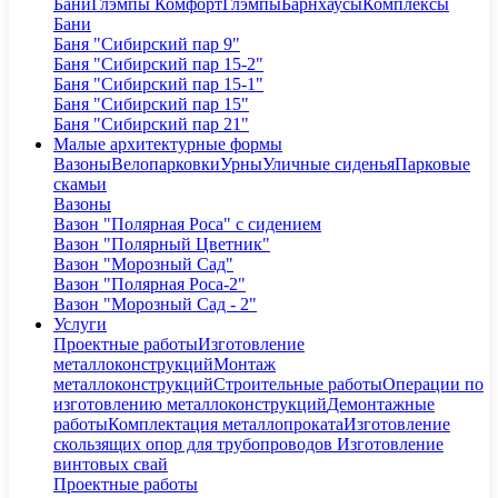
Бани
Глэмпы Комфорт
Глэмпы
Барнхаусы
Комплексы
Бани
Баня "Сибирский пар 9"
Баня "Сибирский пар 15-2"
Баня "Сибирский пар 15-1"
Баня "Сибирский пар 15"
Баня "Сибирский пар 21"
Малые архитектурные формы
Вазоны
Велопарковки
Урны
Уличные сиденья
Парковые
скамьи
Вазоны
Вазон "Полярная Роса" с сидением
Вазон "Полярный Цветник"
Вазон "Морозный Сад"
Вазон "Полярная Роса-2"
Вазон "Морозный Сад - 2"
Услуги
Проектные работы
Изготовление
металлоконструкций
Монтаж
металлоконструкций
Строительные работы
Операции по
изготовлению металлоконструкций
Демонтажные
работы
Комплектация металлопроката
Изготовление
скользящих опор для трубопроводов
Изготовление
винтовых свай
Проектные работы