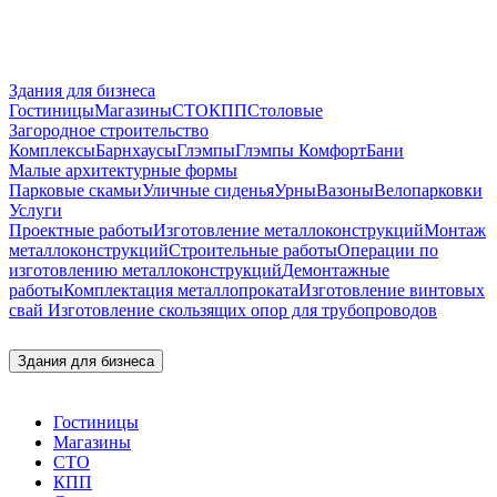
Здания для бизнеса
Гостиницы
Магазины
СТО
КПП
Столовые
Загородное строительство
Комплексы
Барнхаусы
Глэмпы
Глэмпы Комфорт
Бани
Малые архитектурные формы
Парковые скамьи
Уличные сиденья
Урны
Вазоны
Велопарковки
Услуги
Проектные работы
Изготовление металлоконструкций
Монтаж
металлоконструкций
Строительные работы
Операции по
изготовлению металлоконструкций
Демонтажные
работы
Комплектация металлопроката
Изготовление винтовых
свай
Изготовление скользящих опор для трубопроводов
Здания для бизнеса
Гостиницы
Магазины
СТО
КПП