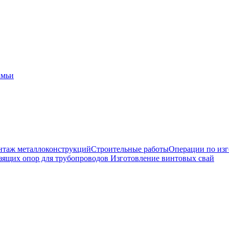
амьи
таж металлоконструкций
Строительные работы
Операции по из
зящих опор для трубопроводов
Изготовление винтовых свай