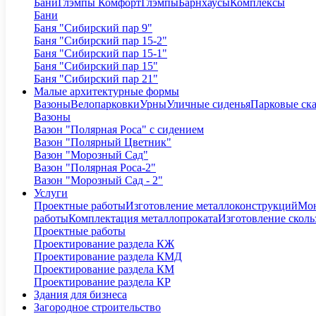
Бани
Глэмпы Комфорт
Глэмпы
Барнхаусы
Комплексы
Бани
Баня "Сибирский пар 9"
Баня "Сибирский пар 15-2"
Баня "Сибирский пар 15-1"
Баня "Сибирский пар 15"
Баня "Сибирский пар 21"
Малые архитектурные формы
Вазоны
Велопарковки
Урны
Уличные сиденья
Парковые ск
Вазоны
Вазон "Полярная Роса" с сидением
Вазон "Полярный Цветник"
Вазон "Морозный Сад"
Вазон "Полярная Роса-2"
Вазон "Морозный Сад - 2"
Услуги
Проектные работы
Изготовление металлоконструкций
Мон
работы
Комплектация металлопроката
Изготовление сколь
Проектные работы
Проектирование раздела КЖ
Проектирование раздела КМД
Проектирование раздела КМ
Проектирование раздела КР
Здания для бизнеса
Загородное строительство