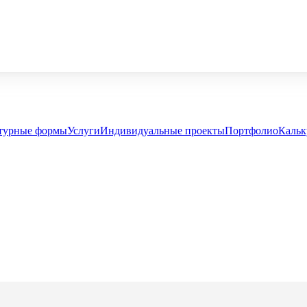
турные формы
Услуги
Индивидуальные проекты
Портфолио
Кальк