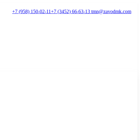
+7 (958) 150-02-11
+7 (3452) 66-63-13
tmn@zavodmk.com