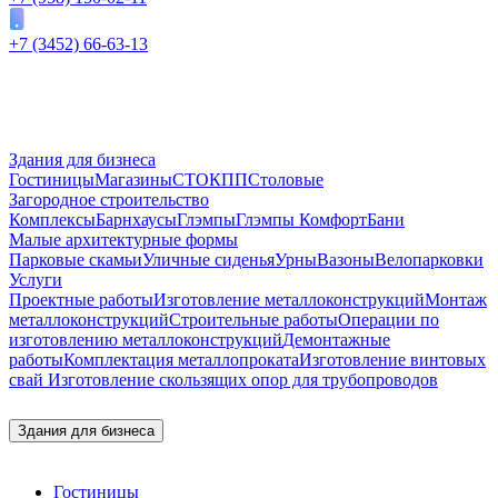
+7 (3452) 66-63-13
Здания для бизнеса
Гостиницы
Магазины
СТО
КПП
Столовые
Загородное строительство
Комплексы
Барнхаусы
Глэмпы
Глэмпы Комфорт
Бани
Малые архитектурные формы
Парковые скамьи
Уличные сиденья
Урны
Вазоны
Велопарковки
Услуги
Проектные работы
Изготовление металлоконструкций
Монтаж
металлоконструкций
Строительные работы
Операции по
изготовлению металлоконструкций
Демонтажные
работы
Комплектация металлопроката
Изготовление винтовых
свай
Изготовление скользящих опор для трубопроводов
Здания для бизнеса
Гостиницы