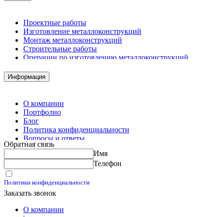
Проектные работы
Изготовление металлоконструкций
Монтаж металлоконструкций
Строительные работы
Операции по изготовлению металлоконструкций
Демонтажные работы
Комплектация металлопроката
Информация
Изготовление винтовых свай
Изготовление скользящих опор для трубопроводов
О компании
Портфолио
Блог
Политика конфиденциальности
Вопросы и ответы
Обратная связь
Контакты
Имя
Калькуляторы
Телефон
Принимаю условия
Политики конфиденциальности
Заказать звонок
О компании