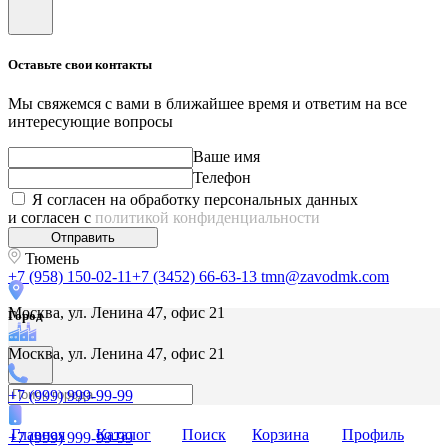
Оставьте свои контакты
Мы свяжемся с вами в ближайшее время и ответим на все
интересующие вопросы
Ваше имя
Телефон
Я согласен на обработку персональных данных
и согласен с
политикой конфиденциальности
Отправить
Тюмень
+7 (958) 150-02-11
+7 (3452) 66-63-13
tmn@zavodmk.com
Москва, ул. Ленина 47, офис 21
Город
Москва, ул. Ленина 47, офис 21
+7 (999) 999-99-99
Главная
Каталог
Поиск
Корзина
Профиль
+7 (999) 999-99-99