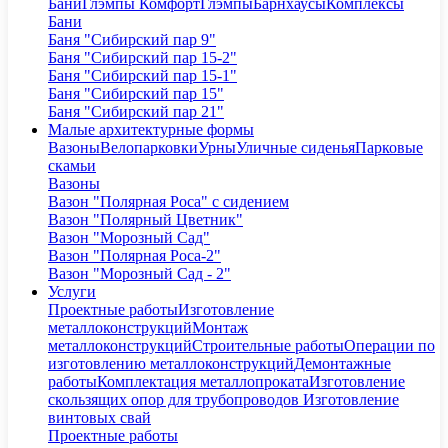
Бани
Глэмпы Комфорт
Глэмпы
Барнхаусы
Комплексы
Бани
Баня "Сибирский пар 9"
Баня "Сибирский пар 15-2"
Баня "Сибирский пар 15-1"
Баня "Сибирский пар 15"
Баня "Сибирский пар 21"
Малые архитектурные формы
Вазоны
Велопарковки
Урны
Уличные сиденья
Парковые
скамьи
Вазоны
Вазон "Полярная Роса" с сидением
Вазон "Полярный Цветник"
Вазон "Морозный Сад"
Вазон "Полярная Роса-2"
Вазон "Морозный Сад - 2"
Услуги
Проектные работы
Изготовление
металлоконструкций
Монтаж
металлоконструкций
Строительные работы
Операции по
изготовлению металлоконструкций
Демонтажные
работы
Комплектация металлопроката
Изготовление
скользящих опор для трубопроводов
Изготовление
винтовых свай
Проектные работы