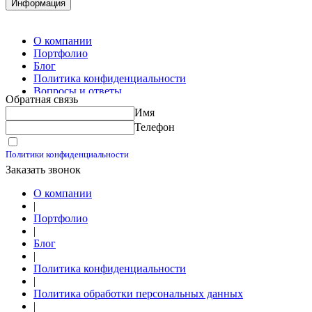
Комплектация металлопроката
Информация
Изготовление винтовых свай
Изготовление скользящих опор для трубопроводов
О компании
Портфолио
Блог
Политика конфиденциальности
Вопросы и ответы
Обратная связь
Контакты
Имя
Калькуляторы
Телефон
Принимаю условия
Политики конфиденциальности
Заказать звонок
О компании
|
Портфолио
|
Блог
|
Политика конфиденциальности
|
Политика обработки персональных данных
|