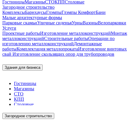
Гостиницы
Магазины
СТО
КПП
Столовые
Загородное строительство
Комплексы
Барнхаусы
Глэмпы
Глэмпы Комфорт
Бани
Малые архитектурные формы
Парковые скамьи
Уличные сиденья
Урны
Вазоны
Велопарковки
Услуги
Проектные работы
Изготовление металлоконструкций
Монтаж
металлоконструкций
Строительные работы
Операции по
изготовлению металлоконструкций
Демонтажные
работы
Комплектация металлопроката
Изготовление винтовых
свай
Изготовление скользящих опор для трубопроводов
Здания для бизнеса
Гостиницы
Магазины
СТО
КПП
Столовые
Загородное строительство