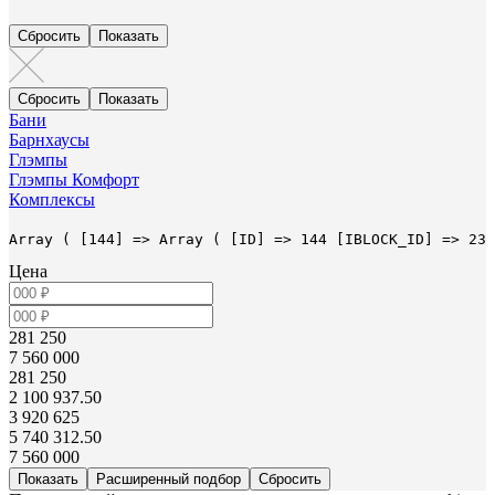
Бани
Барнхаусы
Глэмпы
Глэмпы Комфорт
Комплексы
Array ( [144] => Array ( [ID] => 144 [IBLOCK_ID] => 23 
Цена
281 250
7 560 000
281 250
2 100 937.50
3 920 625
5 740 312.50
7 560 000
Расширенный подбор