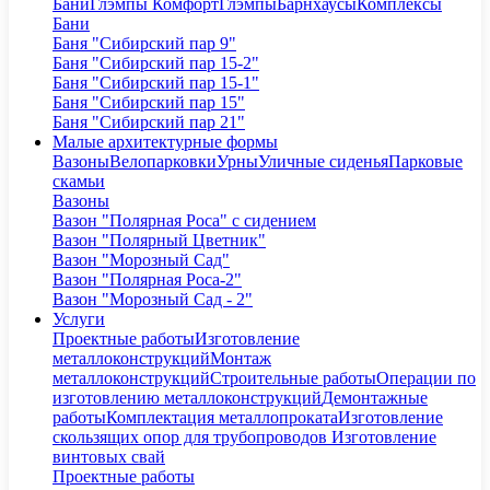
Бани
Глэмпы Комфорт
Глэмпы
Барнхаусы
Комплексы
Бани
Баня "Сибирский пар 9"
Баня "Сибирский пар 15-2"
Баня "Сибирский пар 15-1"
Баня "Сибирский пар 15"
Баня "Сибирский пар 21"
Малые архитектурные формы
Вазоны
Велопарковки
Урны
Уличные сиденья
Парковые
скамьи
Вазоны
Вазон "Полярная Роса" с сидением
Вазон "Полярный Цветник"
Вазон "Морозный Сад"
Вазон "Полярная Роса-2"
Вазон "Морозный Сад - 2"
Услуги
Проектные работы
Изготовление
металлоконструкций
Монтаж
металлоконструкций
Строительные работы
Операции по
изготовлению металлоконструкций
Демонтажные
работы
Комплектация металлопроката
Изготовление
скользящих опор для трубопроводов
Изготовление
винтовых свай
Проектные работы