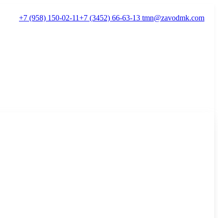
+7 (958) 150-02-11
+7 (3452) 66-63-13
tmn@zavodmk.com