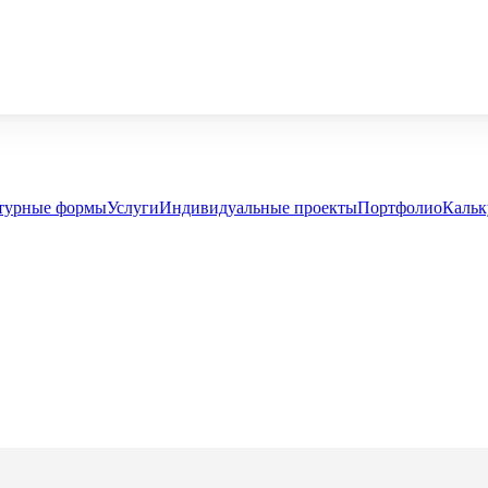
турные формы
Услуги
Индивидуальные проекты
Портфолио
Кальк