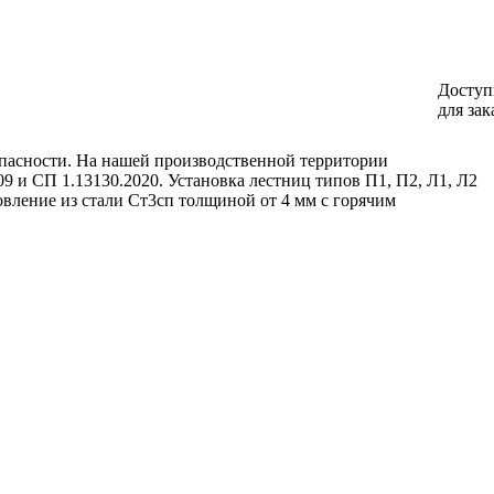
Доступ
для зак
пасности. На нашей производственной территории
 и СП 1.13130.2020. Установка лестниц типов П1, П2, Л1, Л2
овление из стали Ст3сп толщиной от 4 мм с горячим