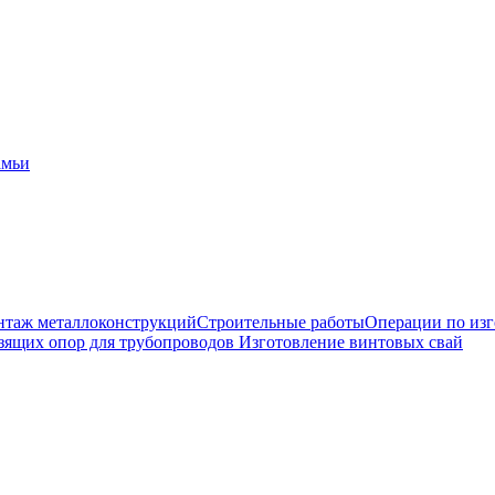
амьи
таж металлоконструкций
Строительные работы
Операции по из
зящих опор для трубопроводов
Изготовление винтовых свай