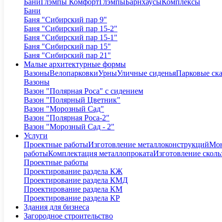
Бани
Глэмпы Комфорт
Глэмпы
Барнхаусы
Комплексы
Бани
Баня "Сибирский пар 9"
Баня "Сибирский пар 15-2"
Баня "Сибирский пар 15-1"
Баня "Сибирский пар 15"
Баня "Сибирский пар 21"
Малые архитектурные формы
Вазоны
Велопарковки
Урны
Уличные сиденья
Парковые ск
Вазоны
Вазон "Полярная Роса" с сидением
Вазон "Полярный Цветник"
Вазон "Морозный Сад"
Вазон "Полярная Роса-2"
Вазон "Морозный Сад - 2"
Услуги
Проектные работы
Изготовление металлоконструкций
Мон
работы
Комплектация металлопроката
Изготовление сколь
Проектные работы
Проектирование раздела КЖ
Проектирование раздела КМД
Проектирование раздела КМ
Проектирование раздела КР
Здания для бизнеса
Загородное строительство