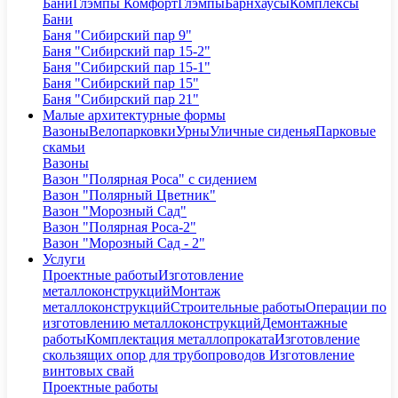
Бани
Глэмпы Комфорт
Глэмпы
Барнхаусы
Комплексы
Бани
Баня "Сибирский пар 9"
Баня "Сибирский пар 15-2"
Баня "Сибирский пар 15-1"
Баня "Сибирский пар 15"
Баня "Сибирский пар 21"
Малые архитектурные формы
Вазоны
Велопарковки
Урны
Уличные сиденья
Парковые
скамьи
Вазоны
Вазон "Полярная Роса" с сидением
Вазон "Полярный Цветник"
Вазон "Морозный Сад"
Вазон "Полярная Роса-2"
Вазон "Морозный Сад - 2"
Услуги
Проектные работы
Изготовление
металлоконструкций
Монтаж
металлоконструкций
Строительные работы
Операции по
изготовлению металлоконструкций
Демонтажные
работы
Комплектация металлопроката
Изготовление
скользящих опор для трубопроводов
Изготовление
винтовых свай
Проектные работы