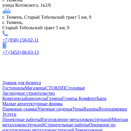
улица Котовского, 1к2/6
г. Тюмень, Старый Тобольский тракт 5 км, 9
г. Тюмень,
Старый Тобольский тракт 5 км, 9
+7 (958) 150-02-11
+7 (3452) 66-63-13
Здания для бизнеса
Гостиницы
Магазины
СТО
КПП
Столовые
Загородное строительство
Комплексы
Барнхаусы
Глэмпы
Глэмпы Комфорт
Бани
Малые архитектурные формы
Парковые скамьи
Уличные сиденья
Урны
Вазоны
Велопарковки
Услуги
Проектные работы
Изготовление металлоконструкций
Монтаж
металлоконструкций
Строительные работы
Операции по
изготовлению металлоконструкций
Демонтажные