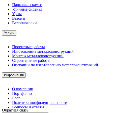
Парковые скамьи
Уличные сиденья
Урны
Вазоны
Велопарковки
Услуги
Проектные работы
Изготовление металлоконструкций
Монтаж металлоконструкций
Строительные работы
Операции по изготовлению металлоконструкций
Демонтажные работы
Комплектация металлопроката
Информация
Изготовление винтовых свай
Изготовление скользящих опор для трубопроводов
О компании
Портфолио
Блог
Политика конфиденциальности
Вопросы и ответы
Обратная связь
Контакты