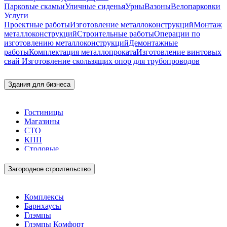
Парковые скамьи
Уличные сиденья
Урны
Вазоны
Велопарковки
Услуги
Проектные работы
Изготовление металлоконструкций
Монтаж
металлоконструкций
Строительные работы
Операции по
изготовлению металлоконструкций
Демонтажные
работы
Комплектация металлопроката
Изготовление винтовых
свай
Изготовление скользящих опор для трубопроводов
Здания для бизнеса
Гостиницы
Магазины
СТО
КПП
Столовые
Загородное строительство
Комплексы
Барнхаусы
Глэмпы
Глэмпы Комфорт