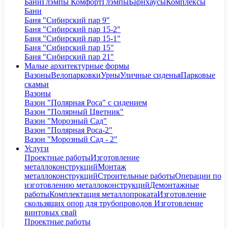
Бани
Глэмпы Комфорт
Глэмпы
Барнхаусы
Комплексы
Бани
Баня "Сибирский пар 9"
Баня "Сибирский пар 15-2"
Баня "Сибирский пар 15-1"
Баня "Сибирский пар 15"
Баня "Сибирский пар 21"
Малые архитектурные формы
Вазоны
Велопарковки
Урны
Уличные сиденья
Парковые
скамьи
Вазоны
Вазон "Полярная Роса" с сидением
Вазон "Полярный Цветник"
Вазон "Морозный Сад"
Вазон "Полярная Роса-2"
Вазон "Морозный Сад - 2"
Услуги
Проектные работы
Изготовление
металлоконструкций
Монтаж
металлоконструкций
Строительные работы
Операции по
изготовлению металлоконструкций
Демонтажные
работы
Комплектация металлопроката
Изготовление
скользящих опор для трубопроводов
Изготовление
винтовых свай
Проектные работы