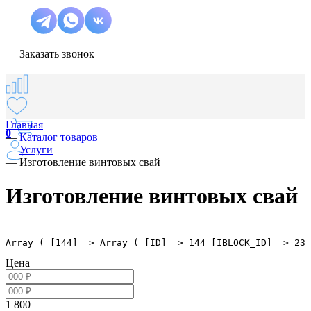
Заказать звонок
Главная
0
—
Каталог товаров
—
Услуги
—
Изготовление винтовых свай
Изготовление винтовых свай
Array ( [144] => Array ( [ID] => 144 [IBLOCK_ID] => 23 
Цена
1 800