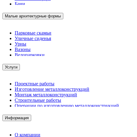
Бани
Малые архитектурные формы
Парковые скамьи
Уличные сиденья
Урны
Вазоны
Велопарковки
Услуги
Проектные работы
Изготовление металлоконструкций
Монтаж металлоконструкций
Строительные работы
Операции по изготовлению металлоконструкций
Демонтажные работы
Комплектация металлопроката
Информация
Изготовление винтовых свай
Изготовление скользящих опор для трубопроводов
О компании