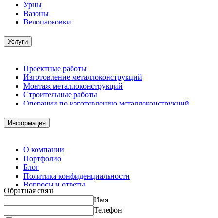
Урны
Вазоны
Велопарковки
Услуги
Проектные работы
Изготовление металлоконструкций
Монтаж металлоконструкций
Строительные работы
Операции по изготовлению металлоконструкций
Демонтажные работы
Комплектация металлопроката
Информация
Изготовление винтовых свай
Изготовление скользящих опор для трубопроводов
О компании
Портфолио
Блог
Политика конфиденциальности
Вопросы и ответы
Обратная связь
Контакты
Имя
Калькуляторы
Телефон