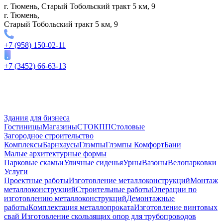
г. Тюмень, Старый Тобольский тракт 5 км, 9
г. Тюмень,
Старый Тобольский тракт 5 км, 9
+7 (958) 150-02-11
+7 (3452) 66-63-13
Здания для бизнеса
Гостиницы
Магазины
СТО
КПП
Столовые
Загородное строительство
Комплексы
Барнхаусы
Глэмпы
Глэмпы Комфорт
Бани
Малые архитектурные формы
Парковые скамьи
Уличные сиденья
Урны
Вазоны
Велопарковки
Услуги
Проектные работы
Изготовление металлоконструкций
Монтаж
металлоконструкций
Строительные работы
Операции по
изготовлению металлоконструкций
Демонтажные
работы
Комплектация металлопроката
Изготовление винтовых
свай
Изготовление скользящих опор для трубопроводов