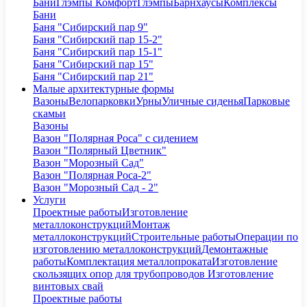
Бани
Глэмпы Комфорт
Глэмпы
Барнхаусы
Комплексы
Бани
Баня "Сибирский пар 9"
Баня "Сибирский пар 15-2"
Баня "Сибирский пар 15-1"
Баня "Сибирский пар 15"
Баня "Сибирский пар 21"
Малые архитектурные формы
Вазоны
Велопарковки
Урны
Уличные сиденья
Парковые
скамьи
Вазоны
Вазон "Полярная Роса" с сидением
Вазон "Полярный Цветник"
Вазон "Морозный Сад"
Вазон "Полярная Роса-2"
Вазон "Морозный Сад - 2"
Услуги
Проектные работы
Изготовление
металлоконструкций
Монтаж
металлоконструкций
Строительные работы
Операции по
изготовлению металлоконструкций
Демонтажные
работы
Комплектация металлопроката
Изготовление
скользящих опор для трубопроводов
Изготовление
винтовых свай
Проектные работы