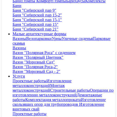
Бани
Глэмпы Комфорт
Глэмпы
Барнхаусы
Комплексы
Бани
Баня "Сибирский пар 9"
Баня "Сибирский пар 15-2"
Баня "Сибирский пар 15-1"
Баня "Сибирский пар 15"
Баня "Сибирский пар 21"
Малые архитектурные формы
Вазоны
Велопарковки
Урны
Уличные сиденья
Парковые
скамьи
Вазоны
Вазон "Полярная Роса" с сидением
Вазон "Полярный Цветник"
Вазон "Морозный Сад"
Вазон "Полярная Роса-2"
Вазон "Морозный Сад - 2"
Услуги
Проектные работы
Изготовление
металлоконструкций
Монтаж
металлоконструкций
Строительные работы
Операции по
изготовлению металлоконструкций
Демонтажные
работы
Комплектация металлопроката
Изготовление
скользящих опор для трубопроводов
Изготовление
винтовых свай
Проектные работы