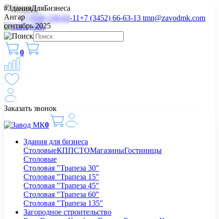
#ЗданияДляБизнеса
Тюмень
Ангар
+7 (958) 150-02-11
+7 (3452) 66-63-13
tmn@zavodmk.com
сентябрь 2025
0
Заказать звонок
0
Здания для бизнеса
Столовые
КПП
СТО
Магазины
Гостиницы
Столовые
Столовая "Трапеза 30"
Столовая "Трапеза 15"
Столовая "Трапеза 45"
Столовая "Трапеза 60"
Столовая "Трапеза 135"
Загородное строительство