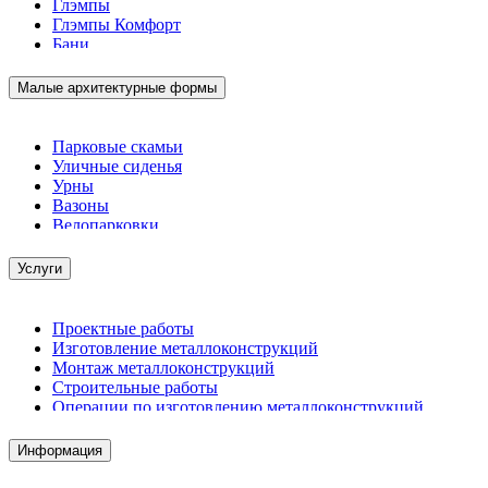
Глэмпы
Глэмпы Комфорт
Бани
Малые архитектурные формы
Парковые скамьи
Уличные сиденья
Урны
Вазоны
Велопарковки
Услуги
Проектные работы
Изготовление металлоконструкций
Монтаж металлоконструкций
Строительные работы
Операции по изготовлению металлоконструкций
Демонтажные работы
Комплектация металлопроката
Информация
Изготовление винтовых свай
Изготовление скользящих опор для трубопроводов