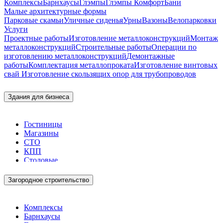
Комплексы
Барнхаусы
Глэмпы
Глэмпы Комфорт
Бани
Малые архитектурные формы
Парковые скамьи
Уличные сиденья
Урны
Вазоны
Велопарковки
Услуги
Проектные работы
Изготовление металлоконструкций
Монтаж
металлоконструкций
Строительные работы
Операции по
изготовлению металлоконструкций
Демонтажные
работы
Комплектация металлопроката
Изготовление винтовых
свай
Изготовление скользящих опор для трубопроводов
Здания для бизнеса
Гостиницы
Магазины
СТО
КПП
Столовые
Загородное строительство
Комплексы
Барнхаусы