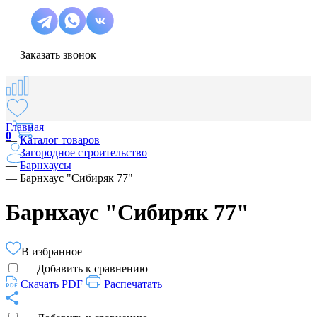
Заказать звонок
Главная
0
—
Каталог товаров
—
Загородное строительство
—
Барнхаусы
—
Барнхаус "Сибиряк 77"
Барнхаус "Сибиряк 77"
В избранное
Добавить к сравнению
Скачать PDF
Распечатать