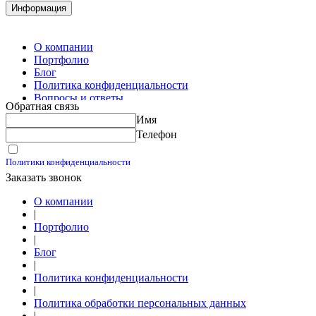
Комплектация металлопроката
Информация
Изготовление винтовых свай
Изготовление скользящих опор для трубопроводов
О компании
Портфолио
Блог
Политика конфиденциальности
Вопросы и ответы
Обратная связь
Контакты
Имя
Калькуляторы
Телефон
Принимаю условия
Политики конфиденциальности
Заказать звонок
О компании
|
Портфолио
|
Блог
|
Политика конфиденциальности
|
Политика обработки персональных данных
|