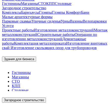
Гостиницы
Магазины
СТО
КПП
Столовые
Загородное строительство
Комплексы
Барнхаусы
Глэмпы
Глэмпы Комфорт
Бани
Малые архитектурные формы
Парковые скамьи
Уличные сиденья
Урны
Вазоны
Велопарковки
Услуги
Проектные работы
Изготовление металлоконструкций
Монтаж
металлоконструкций
Строительные работы
Операции по
изготовлению металлоконструкций
Демонтажные
работы
Комплектация металлопроката
Изготовление винтовых
свай
Изготовление скользящих опор для трубопроводов
Здания для бизнеса
Гостиницы
Магазины
СТО
КПП
Столовые
Загородное строительство