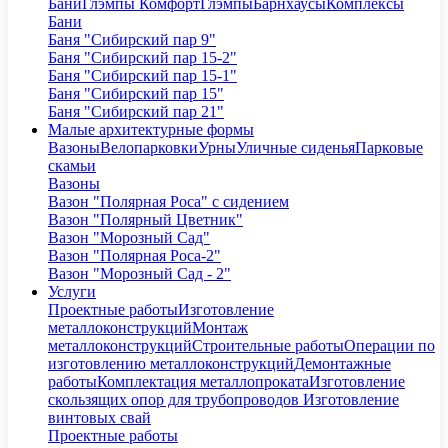
Бани
Глэмпы Комфорт
Глэмпы
Барнхаусы
Комплексы
Бани
Баня "Сибирский пар 9"
Баня "Сибирский пар 15-2"
Баня "Сибирский пар 15-1"
Баня "Сибирский пар 15"
Баня "Сибирский пар 21"
Малые архитектурные формы
Вазоны
Велопарковки
Урны
Уличные сиденья
Парковые
скамьи
Вазоны
Вазон "Полярная Роса" с сидением
Вазон "Полярный Цветник"
Вазон "Морозный Сад"
Вазон "Полярная Роса-2"
Вазон "Морозный Сад - 2"
Услуги
Проектные работы
Изготовление
металлоконструкций
Монтаж
металлоконструкций
Строительные работы
Операции по
изготовлению металлоконструкций
Демонтажные
работы
Комплектация металлопроката
Изготовление
скользящих опор для трубопроводов
Изготовление
винтовых свай
Проектные работы