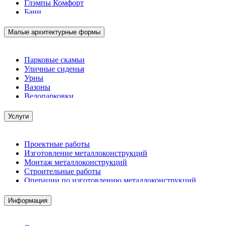
Глэмпы Комфорт
Бани
Малые архитектурные формы
Парковые скамьи
Уличные сиденья
Урны
Вазоны
Велопарковки
Услуги
Проектные работы
Изготовление металлоконструкций
Монтаж металлоконструкций
Строительные работы
Операции по изготовлению металлоконструкций
Демонтажные работы
Комплектация металлопроката
Информация
Изготовление винтовых свай
Изготовление скользящих опор для трубопроводов