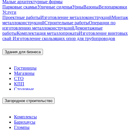
Малые архитектурные формы
Парковые скамьи
Уличные сиденья
Урны
Вазоны
Велопарковки
Услуги
Проектные работы
Изготовление металлоконструкций
Монтаж
металлоконструкций
Строительные работы
Операции по
изготовлению металлоконструкций
Демонтажные
работы
Комплектация металлопроката
Изготовление винтовых
свай
Изготовление скользящих опор для трубопроводов
Здания для бизнеса
Гостиницы
Магазины
СТО
КПП
Столовые
Загородное строительство
Комплексы
Барнхаусы
Глэмпы