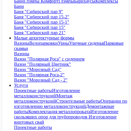
Бани
Глэмпы Комфорт
Глэмпы
Барнхаусы
Комплексы
Бани
Баня "Сибирский пар 9"
Баня "Сибирский пар 15-2"
Баня "Сибирский пар 15-1"
Баня "Сибирский пар 15"
Баня "Сибирский пар 21"
Малые архитектурные формы
Вазоны
Велопарковки
Урны
Уличные сиденья
Парковые
скамьи
Вазоны
Вазон "Полярная Роса" с сидением
Вазон "Полярный Цветник"
Вазон "Морозный Сад"
Вазон "Полярная Роса-2"
Вазон "Морозный Сад - 2"
Услуги
Проектные работы
Изготовление
металлоконструкций
Монтаж
металлоконструкций
Строительные работы
Операции по
изготовлению металлоконструкций
Демонтажные
работы
Комплектация металлопроката
Изготовление
скользящих опор для трубопроводов
Изготовление
винтовых свай
Проектные работы