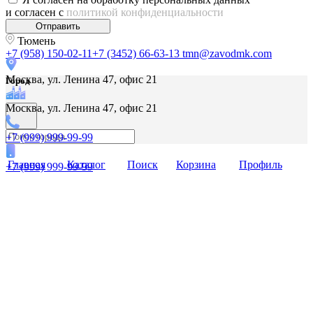
и согласен с
политикой конфиденциальности
Отправить
Тюмень
+7 (958) 150-02-11
+7 (3452) 66-63-13
tmn@zavodmk.com
Москва, ул. Ленина 47, офис 21
Город
Москва, ул. Ленина 47, офис 21
+7 (999) 999-99-99
Главная
Каталог
Поиск
Корзина
Профиль
+7 (999) 999-99-99