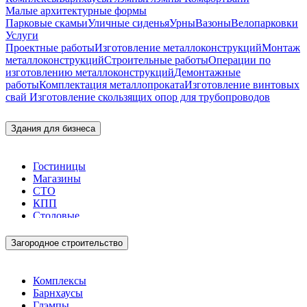
Малые архитектурные формы
Парковые скамьи
Уличные сиденья
Урны
Вазоны
Велопарковки
Услуги
Проектные работы
Изготовление металлоконструкций
Монтаж
металлоконструкций
Строительные работы
Операции по
изготовлению металлоконструкций
Демонтажные
работы
Комплектация металлопроката
Изготовление винтовых
свай
Изготовление скользящих опор для трубопроводов
Здания для бизнеса
Гостиницы
Магазины
СТО
КПП
Столовые
Загородное строительство
Комплексы
Барнхаусы
Глэмпы