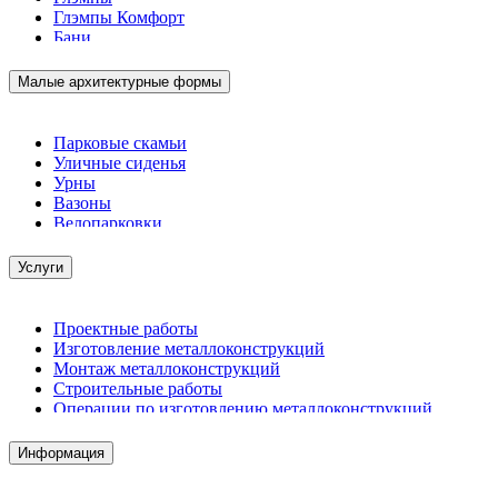
Глэмпы Комфорт
Бани
Малые архитектурные формы
Парковые скамьи
Уличные сиденья
Урны
Вазоны
Велопарковки
Услуги
Проектные работы
Изготовление металлоконструкций
Монтаж металлоконструкций
Строительные работы
Операции по изготовлению металлоконструкций
Демонтажные работы
Комплектация металлопроката
Информация
Изготовление винтовых свай
Изготовление скользящих опор для трубопроводов