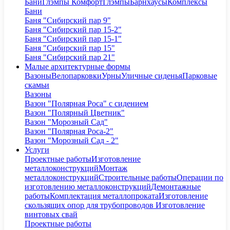
Бани
Глэмпы Комфорт
Глэмпы
Барнхаусы
Комплексы
Бани
Баня "Сибирский пар 9"
Баня "Сибирский пар 15-2"
Баня "Сибирский пар 15-1"
Баня "Сибирский пар 15"
Баня "Сибирский пар 21"
Малые архитектурные формы
Вазоны
Велопарковки
Урны
Уличные сиденья
Парковые
скамьи
Вазоны
Вазон "Полярная Роса" с сидением
Вазон "Полярный Цветник"
Вазон "Морозный Сад"
Вазон "Полярная Роса-2"
Вазон "Морозный Сад - 2"
Услуги
Проектные работы
Изготовление
металлоконструкций
Монтаж
металлоконструкций
Строительные работы
Операции по
изготовлению металлоконструкций
Демонтажные
работы
Комплектация металлопроката
Изготовление
скользящих опор для трубопроводов
Изготовление
винтовых свай
Проектные работы