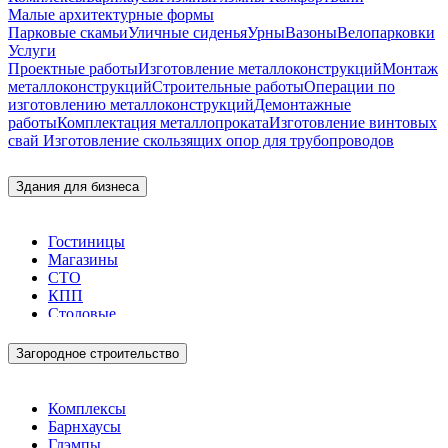
Малые архитектурные формы
Парковые скамьи
Уличные сиденья
Урны
Вазоны
Велопарковки
Услуги
Проектные работы
Изготовление металлоконструкций
Монтаж
металлоконструкций
Строительные работы
Операции по
изготовлению металлоконструкций
Демонтажные
работы
Комплектация металлопроката
Изготовление винтовых
свай
Изготовление скользящих опор для трубопроводов
Здания для бизнеса
Гостиницы
Магазины
СТО
КПП
Столовые
Загородное строительство
Комплексы
Барнхаусы
Глэмпы