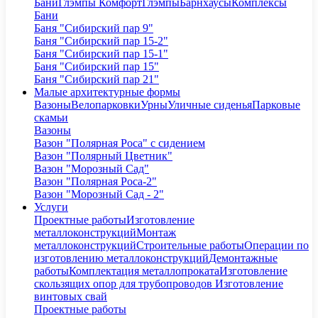
Бани
Глэмпы Комфорт
Глэмпы
Барнхаусы
Комплексы
Бани
Баня "Сибирский пар 9"
Баня "Сибирский пар 15-2"
Баня "Сибирский пар 15-1"
Баня "Сибирский пар 15"
Баня "Сибирский пар 21"
Малые архитектурные формы
Вазоны
Велопарковки
Урны
Уличные сиденья
Парковые
скамьи
Вазоны
Вазон "Полярная Роса" с сидением
Вазон "Полярный Цветник"
Вазон "Морозный Сад"
Вазон "Полярная Роса-2"
Вазон "Морозный Сад - 2"
Услуги
Проектные работы
Изготовление
металлоконструкций
Монтаж
металлоконструкций
Строительные работы
Операции по
изготовлению металлоконструкций
Демонтажные
работы
Комплектация металлопроката
Изготовление
скользящих опор для трубопроводов
Изготовление
винтовых свай
Проектные работы