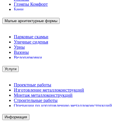
Глэмпы Комфорт
Бани
Малые архитектурные формы
Парковые скамьи
Уличные сиденья
Урны
Вазоны
Велопарковки
Услуги
Проектные работы
Изготовление металлоконструкций
Монтаж металлоконструкций
Строительные работы
Операции по изготовлению металлоконструкций
Демонтажные работы
Комплектация металлопроката
Информация
Изготовление винтовых свай
Изготовление скользящих опор для трубопроводов