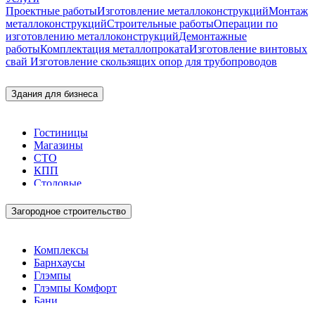
Проектные работы
Изготовление металлоконструкций
Монтаж
металлоконструкций
Строительные работы
Операции по
изготовлению металлоконструкций
Демонтажные
работы
Комплектация металлопроката
Изготовление винтовых
свай
Изготовление скользящих опор для трубопроводов
Здания для бизнеса
Гостиницы
Магазины
СТО
КПП
Столовые
Загородное строительство
Комплексы
Барнхаусы
Глэмпы
Глэмпы Комфорт
Бани