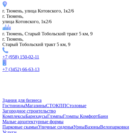
г. Тюмень, улица Котовского, 1к2/6
г. Тюмень,
улица Котовского, 1к2/6
г. Тюмень, Старый Тобольский тракт 5 км, 9
г. Тюмень,
Старый Тобольский тракт 5 км, 9
+7 (958) 150-02-11
+7 (3452) 66-63-13
Здания для бизнеса
Гостиницы
Магазины
СТО
КПП
Столовые
Загородное строительство
Комплексы
Барнхаусы
Глэмпы
Глэмпы Комфорт
Бани
Малые архитектурные формы
Парковые скамьи
Уличные сиденья
Урны
Вазоны
Велопарковки
Услуги