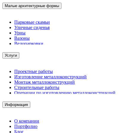
Малые архитектурные формы
Парковые скамьи
Уличные сиденья
Урны
Вазоны
Велопарковки
Услуги
Проектные работы
Изготовление металлоконструкций
Монтаж металлоконструкций
Строительные работы
Операции по изготовлению металлоконструкций
Демонтажные работы
Комплектация металлопроката
Информация
Изготовление винтовых свай
Изготовление скользящих опор для трубопроводов
О компании
Портфолио
Блог