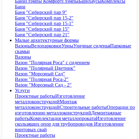
Бани
Глэмпы Комфорт
Глэмпы
Барнхаусы
Комплексы
Бани
Баня "Сибирский пар 9"
Баня "Сибирский пар 15-2"
Баня "Сибирский пар 15-1"
Баня "Сибирский пар 15"
Баня "Сибирский пар 21"
Малые архитектурные формы
Вазоны
Велопарковки
Урны
Уличные сиденья
Парковые
скамьи
Вазоны
Вазон "Полярная Роса" с сидением
Вазон "Полярный Цветник"
Вазон "Морозный Сад"
Вазон "Полярная Роса-2"
Вазон "Морозный Сад - 2"
Услуги
Проектные работы
Изготовление
металлоконструкций
Монтаж
металлоконструкций
Строительные работы
Операции по
изготовлению металлоконструкций
Демонтажные
работы
Комплектация металлопроката
Изготовление
скользящих опор для трубопроводов
Изготовление
винтовых свай
Проектные работы