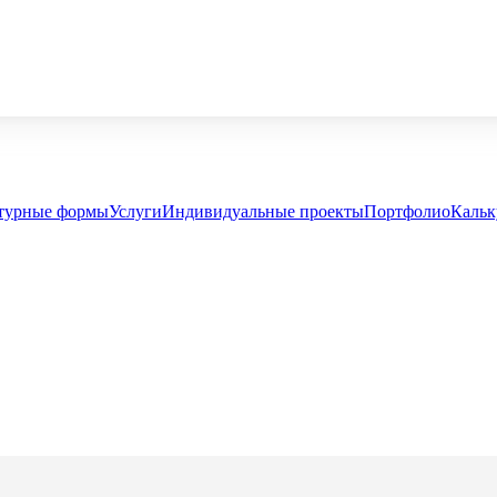
турные формы
Услуги
Индивидуальные проекты
Портфолио
Кальк