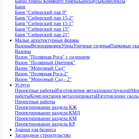
Бани
Глэмпы Комфорт
Глэмпы
Барнхаусы
Комплексы
Бани
Баня "Сибирский пар 9"
Баня "Сибирский пар 15-2"
Баня "Сибирский пар 15-1"
Баня "Сибирский пар 15"
Баня "Сибирский пар 21"
Малые архитектурные формы
Вазоны
Велопарковки
Урны
Уличные сиденья
Парковые ск
Вазоны
Вазон "Полярная Роса" с сидением
Вазон "Полярный Цветник"
Вазон "Морозный Сад"
Вазон "Полярная Роса-2"
Вазон "Морозный Сад - 2"
Услуги
Проектные работы
Изготовление металлоконструкций
Мон
работы
Комплектация металлопроката
Изготовление сколь
Проектные работы
Проектирование раздела КЖ
Проектирование раздела КМД
Проектирование раздела КМ
Проектирование раздела КР
Здания для бизнеса
Загородное строительство