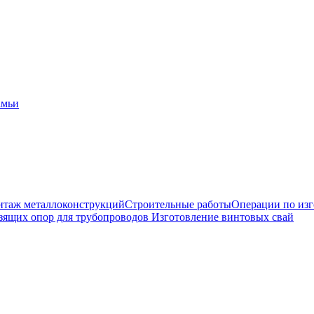
амьи
таж металлоконструкций
Строительные работы
Операции по из
зящих опор для трубопроводов
Изготовление винтовых свай