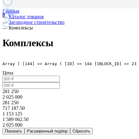
Главная
0
—
Каталог товаров
—
Загородное строительство
—
Комплексы
Комплексы
Array ( [144] => Array ( [ID] => 144 [IBLOCK_ID] => 23 
Цена
281 250
2 025 000
281 250
717 187.50
1 153 125
1 589 062.50
2 025 000
Расширенный подбор