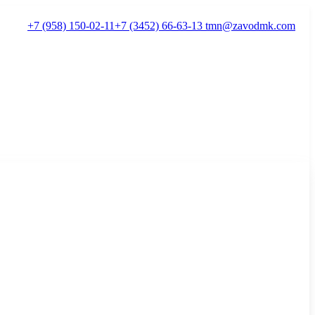
+7 (958) 150-02-11
+7 (3452) 66-63-13
tmn@zavodmk.com