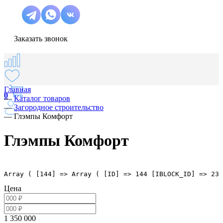
Заказать звонок
Главная
0
—
Каталог товаров
—
Загородное строительство
—
Глэмпы Комфорт
Глэмпы Комфорт
Array ( [144] => Array ( [ID] => 144 [IBLOCK_ID] => 23 
Цена
1 350 000