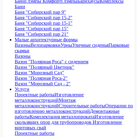
Бани
Глэмпы Комфорт
Глэмпы
Барнхаусы
Комплексы
Бани
Баня "Сибирский пар 9"
Баня "Сибирский пар 15-2"
Баня "Сибирский пар 15-1"
Баня "Сибирский пар 15"
Баня "Сибирский пар 21"
Малые архитектурные формы
Вазоны
Велопарковки
Урны
Уличные сиденья
Парковые
скамьи
Вазоны
Вазон "Полярная Роса" с сидением
Вазон "Полярный Цветник"
Вазон "Морозный Сад"
Вазон "Полярная Роса-2"
Вазон "Морозный Сад - 2"
Услуги
Проектные работы
Изготовление
металлоконструкций
Монтаж
металлоконструкций
Строительные работы
Операции по
изготовлению металлоконструкций
Демонтажные
работы
Комплектация металлопроката
Изготовление
скользящих опор для трубопроводов
Изготовление
винтовых свай
Проектные работы