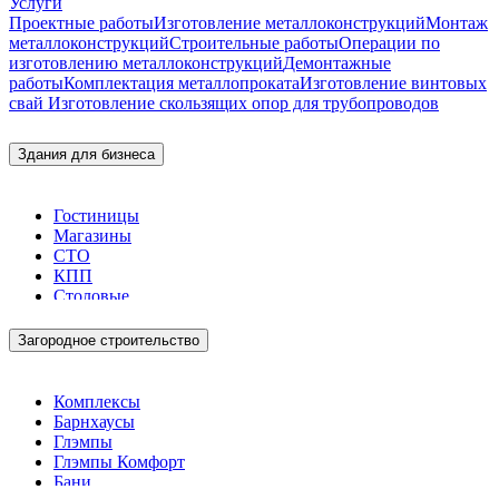
Услуги
Проектные работы
Изготовление металлоконструкций
Монтаж
металлоконструкций
Строительные работы
Операции по
изготовлению металлоконструкций
Демонтажные
работы
Комплектация металлопроката
Изготовление винтовых
свай
Изготовление скользящих опор для трубопроводов
Здания для бизнеса
Гостиницы
Магазины
СТО
КПП
Столовые
Загородное строительство
Комплексы
Барнхаусы
Глэмпы
Глэмпы Комфорт
Бани