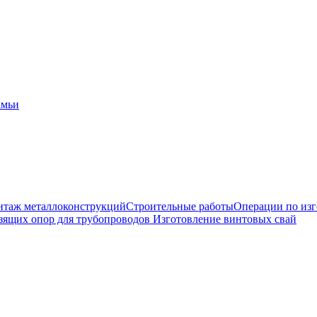
амьи
таж металлоконструкций
Строительные работы
Операции по из
зящих опор для трубопроводов
Изготовление винтовых свай