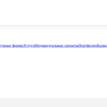
турные формы
Услуги
Индивидуальные проекты
Портфолио
Кальк