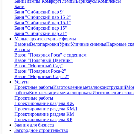
Бани
Глэмпы Комфорт
Глэмпы
Барнхаусы
Комплексы
Бани
Баня "Сибирский пар 9"
Баня "Сибирский пар 15-2"
Баня "Сибирский пар 15-1"
Баня "Сибирский пар 15"
Баня "Сибирский пар 21"
Малые архитектурные формы
Вазоны
Велопарковки
Урны
Уличные сиденья
Парковые ск
Вазоны
Вазон "Полярная Роса" с сидением
Вазон "Полярный Цветник"
Вазон "Морозный Сад"
Вазон "Полярная Роса-2"
Вазон "Морозный Сад - 2"
Услуги
Проектные работы
Изготовление металлоконструкций
Мон
работы
Комплектация металлопроката
Изготовление сколь
Проектные работы
Проектирование раздела КЖ
Проектирование раздела КМД
Проектирование раздела КМ
Проектирование раздела КР
Здания для бизнеса
Загородное строительство