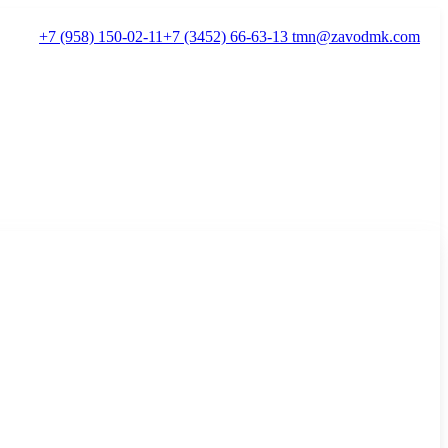
+7 (958) 150-02-11
+7 (3452) 66-63-13
tmn@zavodmk.com